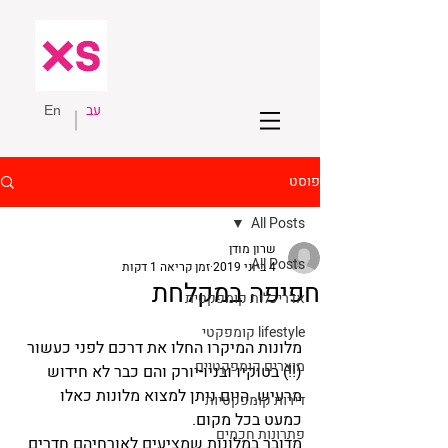
עב
En
פוסט
All Posts
שרון מודן
All Posts
4 ביוני 2019
זמן קריאה 1 דקות
חפיפה במקלחת
אדריכלות קומפקטית
lifestyle קומפקטי
מלונות המיקרו החלו את דרכם לפני כעשור 
מוצרים קומפקטיים
(!!) בטוקיו ובניו-יורק והם כבר לא חידוש 
מרעיש. היום ניתן למצוא מלונות כאלו 
דירות קומפקטיות
כמעט בכל מקום.
פתרונות חכמים
מדובר במלונות שמציעים לאורחיהם חדרים 