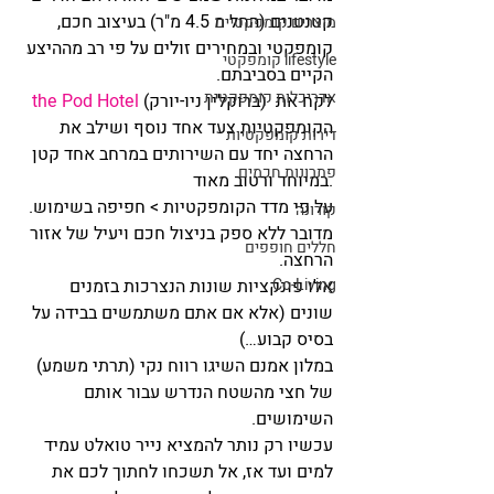
קטנטנים (החל מ 4.5 מ"ר) בעיצוב חכם, 
מוצרים קומפקטיים
קומפקטי ובמחירים זולים על פי רב מההיצע 
lifestyle קומפקטי
הקיים בסביבתם.
אדריכלות קומפקטית
 (ברוקלין ניו-יורק) לקח את 
the Pod Hotel
הקומפקטיות צעד אחד נוסף ושילב את 
דירות קומפקטיות
הרחצה יחד עם השירותים במרחב אחד קטן 
פתרונות חכמים
במיוחד ורטוב מאוד.
על פי מדד הקומפקטיות > חפיפה בשימוש. 
קורונה
מדובר ללא ספק בניצול חכם ויעיל של אזור 
חללים חופפים
הרחצה.
Co-Living
אלו פונקציות שונות הנצרכות בזמנים 
שונים (אלא אם אתם משתמשים בבידה על 
בסיס קבוע…)
במלון אמנם השיגו רווח נקי (תרתי משמע) 
של חצי מהשטח הנדרש עבור אותם 
השימושים.
עכשיו רק נותר להמציא נייר טואלט עמיד 
למים ועד אז, אל תשכחו לחתוך לכם את 