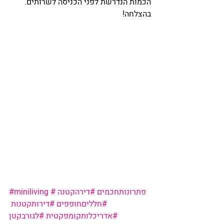
הכמות הנדרשת לפני הכניסה לשרותים. 
בהצלחה!
#פתרונותחכמים
#דירהקטנה
#miniliving
#חלליםחופפים
#דירותקטנות
#אדריכלותקומפקטית
#לגורבקטן