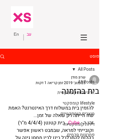
עב
En
פוסט
All Posts
שרון מודן
All Posts
25 בנוב׳ 2019
זמן קריאה 1 דקות
בית בהזמנה
אדריכלות קומפקטית
lifestyle קומפקטי
להזמין בית במשלוח דרך האינטרנט? האמת 
מוצרים קומפקטיים
שזו הייתה רק שאלה של זמן...
זהו ה - 
Cube
,  בית קטנטן (4/4/4 מ"ר) 
דירות קומפקטיות
וקובייתי למראה, שבמבט ראשון אפשר 
פתרונות חכמים
בקלות להתבלבל בינו לבין מחסן גינה על 