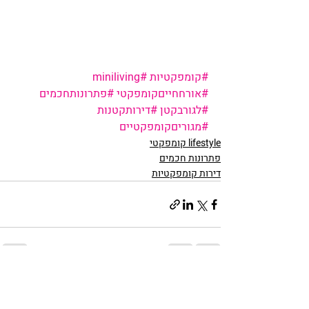
#קומפקטיות
#miniliving
#אורחחייםקומפקטי
#פתרונותחכמים
#לגורבקטן
#דירותקטנות
#מגוריםקומפקטיים
lifestyle קומפקטי
פתרונות חכמים
דירות קומפקטיות
פוסטים אחרונים
הצג הכול