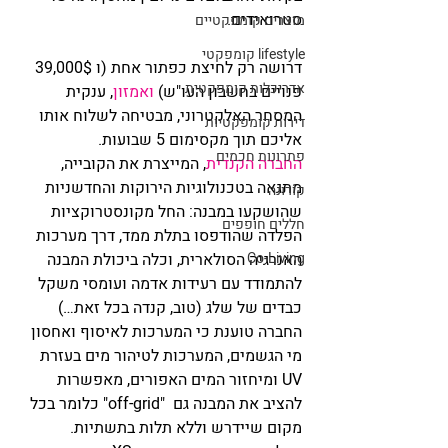
סטרואידים.
מוצרים קומפקטיים
lifestyle קומפקטי
דרושה רק לחיצת כפתור אחת (ו 39,000$ 
אדריכלות קומפקטית
פנויים בחשבון העו"ש) 
ואמזון
, ענקית 
המסחר האלקטרוני, מבטיחה לשלוח אותו 
דירות קומפקטיות
אליכם תוך מקסימום 5 שבועות.
פתרונות חכמים
החברה הקנדית
, המייצרת את הקובייה, 
מתגאה בטכנולוגיות הירוקות והחדשניות 
קורונה
שהושקעו במבנה: החל מקונסטרוקציות 
חללים חופפים
הפלדה שהודפסו בתלת ממד, דרך מערכות 
Co-Living
האנרגיה הסולארית, וכלה ביכולת המבנה 
להתמודד עם רעידות אדמה ועומסי משקל 
כבדים של שלג (טוב, קנדה בכל זאת…)
החברה טוענת כי המערכות לאיסוף ואחסון 
מי הגשמים, המערכות לטיהור מים בעזרת 
UV ומיחזור המים האפורים, מאפשרות 
להציב את המבנה גם  "off-grid" כלומר בכל 
מקום שיידרש וללא תלות בתשתיות.