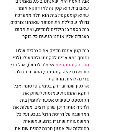
אבל האמת היא, שאנחנו ב XS מאמינים 
שאם בית הוא קטן זה לאו דווקא אומר 
שהוא קומפקטי: בית הוא חלק ממערכת 
גדולה שכוללת את הסופר שאנחנו צורכים, 
בית הספר בו הילדים לומדים, ואת מקום 
העבודה אליו אנחנו מגיעים כל בוקר.
בית קטן אמנם מדייק את הצרכים שלנו 
וחוסך במשאבים להקמתו ולתפעולו (לפי 
מדד הקומפקטיות
 >> מ"ר לנפש), אבל כדי 
שהוא גם יהיה קומפקטי, המערכת כולה 
צריכה להיות מהודקת. 
אז נכון שמדובר רק בגימיק פרסומי, אבל 
דווקא התמונות שמנסות לשווק את 
הקונספט שפשוט אפשר להזמין בית 
ולהניח אותו היכן שרק רוצים, מעלות את 
המחשבה על דריסת הרגל בטבע ועל כל 
המשמעויות שיגזרו ברגע שמשאית 
ההובלות של אמזון תרצה להניח שם את 