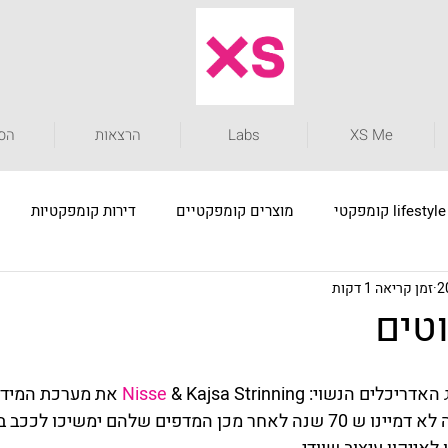
XS Me
Labs
הרצאות
הסט
lifestyle קומפקטי
מוצרים קומפקטיים
דירות קומפקטיות
זמן קריאה 1 דקות
אדריכלות קומפקטית
דירות קומפקטיות
פתרונות 
טים
Nisse 
& Kajsa Strinning את מערכ
לתחרות, הם ככל הנראה לא דמיינו ש 70 שנה לאחר מכן המדפים שלהם ימשיכו