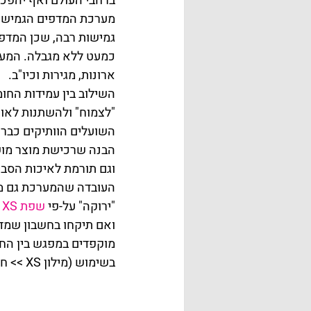
ברחבי העולם ואף יהפכו 
מערכת המדפים הגמישה ו
גמישות רבה, שכן המדפים
כמעט ללא מגבלה. המערכ
ארונות, מגירות וכיו"ב.
השילוב בין עמידות החו
"לצמוח" ולהשתנות לאור
הבנה שרכישת מוצר מושק
וגם תורמת לאיכות הסבי
העובדה שהמערכת גם מגי
"ירוקה" על-פי 
שפת XS
בשימוש (מילון XS >> חללים ארוזים)... אתם כבר לגמרי מבינים מדוע הקדשנו לה פוסט…