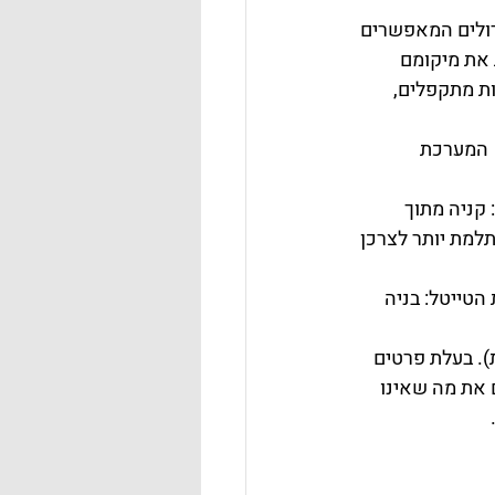
ולים המאפשרים 
 את מיקומם 
ת מתקפלים, 
  המערכת 
חנו אנשי הקומפקטיות לגמרי בעד BUY ONE כלומר: קניה מתוך 
למת יותר לצרכן 
טייטל: בניה 
 לצרכים שלנו (מילון XS >> קומפקטית). בעלת פרטים 
קפל ולהעלים את מה שאינו 