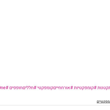
קטנות
#קומפקטיות
#אורחחייםקומפקטי
#חלליםחופפים
#BuyOne
מפקטיים