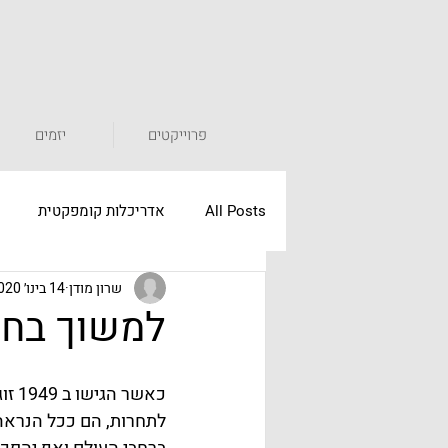
פרוייקטים
יזמים
All Posts
אדריכלות קומפקטית
שרון מודן
14 בינו׳ 2020
מוצרים קומפקטיים
lifestyle קומפקטי
למשוך בחו
חללים חופפים
Co-Living
כאשר הגישו ב 1949 זוג האדריכלים הנשוי: 