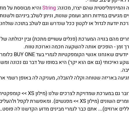
לאייקון עיצוב שוודי.
המינימליסטית שהם יצרו, מכונה: 
String 
והיא מבוססת על מוד
 מגיעים במידות רוחב ועומק שונות, וניתן לשלב ביניהם ולשנות
ת יודעת לגדול או לקטון ככל שנדרש וגם לשלב בתוכה שולחנו
מרים מהם בנויה המערכת (פנלים עשויים מתכת) ובין יכולתה של
ך זמן - הופכים אותה להשקעה חכמה וארוכת טווח. 
השועלים הוותיקים כבר יודעים שאנ
ע ואיכותי (גם אם הוא יקר) היא בסופו של דבר גם נכונה ומשת
בה.
עה באריזה שטוחה וקלה להובלה, מעניקה לה באופן רשמי את ה
ואם תיקחו בחשבון שמדובר גם במערכת שמדויקת
מוקפדים במפגש בין החומרים השונים (מילון XS >> מפגשים). ומאפשרת ל