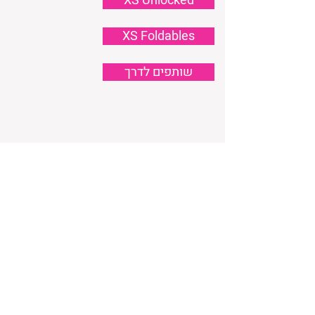
XS Unlocked
XS Foldables
שותפים לדרך
XS Studio |
Info@Xs-Arch.com
077.5456012
| Ben Avigdor 26 | Tel Aviv Jaffa |
Israel
השם, הלוגו ומדד הקומפקטיות הינם סימנים מסחריים
של סטודיו XS לתכנון קומפקטי ושל אדריכלים עופר
רוסמן ורוני אביצור. וכל הזכויות בתמונות, בגרפיקה
ובתוכן האתר שייכות להם בלבד.
לתקנון שימוש אתר
לחץ כאן.
Copyright © 2023 Studio XS for compact design &
Architects Ofer Rossmann, Rony Avitzour. All rights