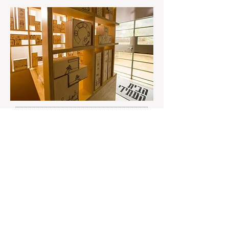
V2.0 דירה לדוגמא גרסא
לא הגיע הזמן להפרד מהרעיון השחוק הזה של
דירה לדוגמא?
דירה בפרוייקט שמתוכננת עבור משפחה
דמיונית, אידיאלית, מעוצבת, מתוקתקת. דירה
לכל אחד ובעצם לאף אחד...
במכירת דירה אנחנו מציעים לדיירים חלום,
פנטזיה ואימג' או שאנחנו רוצים להראות להם