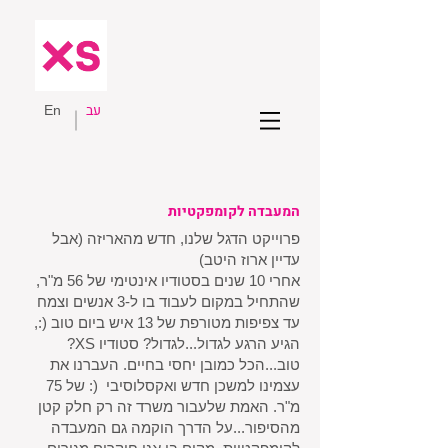
עב
En
המעבדה לקומפקטיות
פרוייקט הדגל שלנו, חדש מהאריזה (אבל
עדיין ארוז היטב)
אחרי 10 שנים בסטודיו אינטימי של 56 מ"ר,
שהתחיל במקום לעבוד בו ל-3 אנשים וצמח
עד צפיפות מטורפת של 13 איש ביום טוב (:,
הגיע הרגע לגדול...לגדול? סטודיו XS?
טוב...הכל כמובן יחסי בחיים. העברנו את
עצמינו למשכן חדש ואקסלוסיבי (: של 75
מ"ר. האמת שלעבור משרד זה רק חלק קטן
מהסיפור...על הדרך הוקמה גם המעבדה