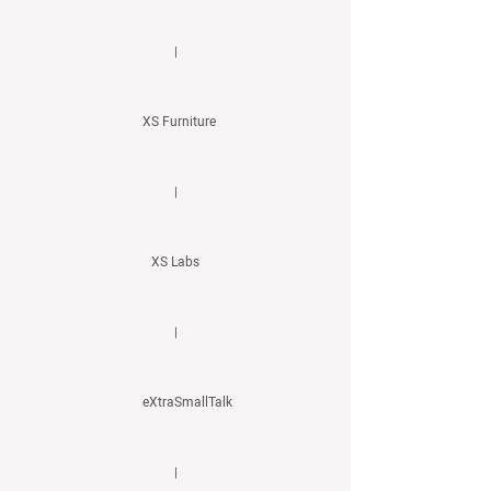
|
XS Furniture
|
XS Labs
|
eXtraSmallTalk
|