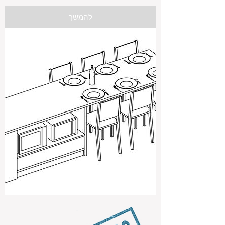
להמשך