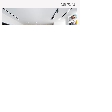
גן על הגג
XS Studio |
Info@Xs-Arch.com
077.5456012
| Ben Avigdor 26 | Tel Aviv Jaffa |
Israel
השם, הלוגו ומדד הקומפקטיות הינם סימנים מסחריים
של סטודיו XS לתכנון קומפקטי ושל אדריכלים עופר
רוסמן ורוני אביצור. וכל הזכויות בתמונות, בגרפיקה
ובתוכן האתר שייכות להם בלבד.
לתקנון שימוש אתר
לחץ כאן.