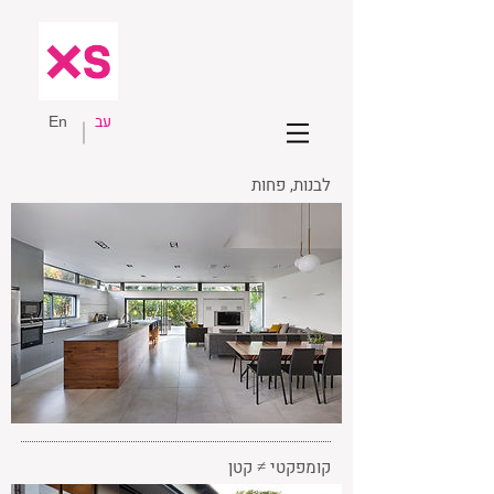
עב
En
לבנות, פחות
קומפקטי ≠ קטן