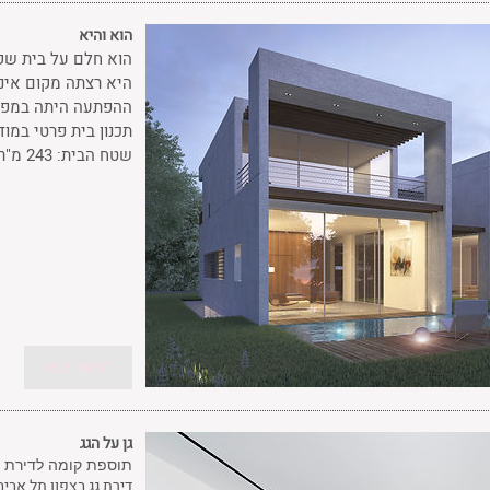
הוא והיא
הוא חלם על בית שקו
היא רצתה מקום אינט
ההפתעה היתה במפג
​תכנון בית פרטי במוד
שטח הבית: 243 מ"ר
המשך יבוא
גן על הגג
תוספת קומה לדירת גג
דירת גג בצפון תל אבי