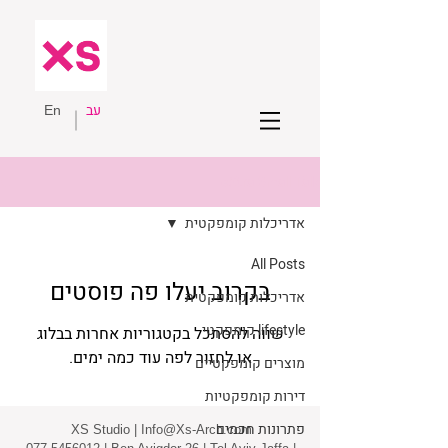
עב
En
eXtra Small Talk
אדריכלות קומפקטית
All Posts
בקרוב יעלו פה פוסטים
אדריכלות קומפקטית
lifestyle קומפקטי
שווה להסתכל בקטגוריות אחרות בבלוג
או לחזור לפה עוד כמה ימים.
מוצרים קומפקטיים
דירות קומפקטיות
פתרונות חכמים
XS Studio |
Info@Xs-Arch.com