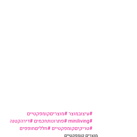
#עיצובמוצר
#מוצריםקומפקטיים
#miniliving
#פתרונותחכמים
#דירהקטנה
#טריקיםקומפקטיים
#חלליםחופפים
מוצרים קומפקטיים