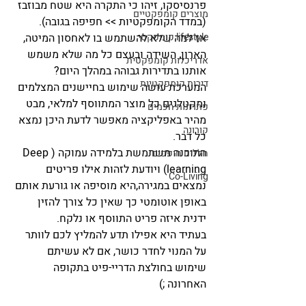
פרנסיסקו, זיהו כי התקרה היא שטח מבוזבז 
מוצרים קומפקטיים
(במדד הקומפקטיות >> חפיפה בגובה).
lifestyle קומפקטי
אז למה שלא להשתמש בו לאחסון המיטה, 
הארון, השידה ובעצם כל מה שלא משמש 
אדריכלות קומפקטית
אותנו בתדירות גבוהה במהלך היום?
דירות קומפקטיות
המערכת עושה שימוש בחיישנים המצלמים 
ומקטלגים כל מוצר המתווסף למלאי, מבט 
פתרונות חכמים
מהיר באפליקציה מאפשר לדעת היכן נמצא 
קורונה
כל דבר.
התוכנה משתמשת בלמידה עמוקה (Deep 
חללים חופפים
learning) ויודעת לזהות אילו פריטים 
Co-Living
נמצאים במגירה,היא מוסיפה או גורעת אותם 
באופן אוטומטי כך שאין כל צורך להזין 
ידנית איזה פריט התווסף או נלקח.
בעתיד היא אפילו תדע להמליץ לכם לוותר 
על המנוי לחדר כושר, אם לא עשיתם 
שימוש בחולצת הדריי-פיט בתקופה 
האחרונה ;)