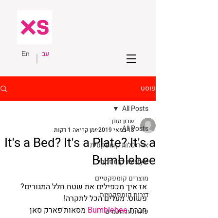
עב
En
פוסט
All Posts
שרון מודן
All Posts
13 במאי 2019
זמן קריאה 1 דקות
It's a Bed? It's a Plate? It's a
אדריכלות קומפקטית
Bumblebee
lifestyle קומפקטי
מוצרים קומפקטיים
אז איך מכפילים את שטח חלל המגורים? 
דירות קומפקטיות
פשוט. מעלים הכל לתקרה!
חברת 
Bumblebee
 מסאות'פארק סאן 
פתרונות חכמים