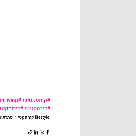
#קומפקטיות
#miniliving
#דירהקטנה
#דירותקטנ
lifestyle קומפקטי
פתרונות