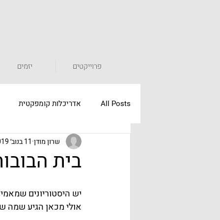
פרוייקטים
יזמים
All Posts
אדריכלות קומפקטית
שרון מודן
11 בנוב׳ 2019
מוצרים קומפקטיים
lifestyle קומפקטי
בית הבובות
חללים חופפים
Co-Living
יש היסטוריונים שמאמינ
אולי מכאן הגיע שמה של הדירה: Boneca Apartment - "בי